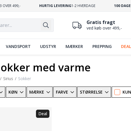
B OVER 499,-
HURTIG LEVERING
1-2 HVERDAGE
100 DAGE
Gratis fragt
ved køb over 499,-
VANDSPORT
UDSTYR
MÆRKER
PREPPING
DEAL
 sokker med varme
Sirius
Sokker
KØN
MÆRKE
FARVE
STØRRELSE
KUN
Deal