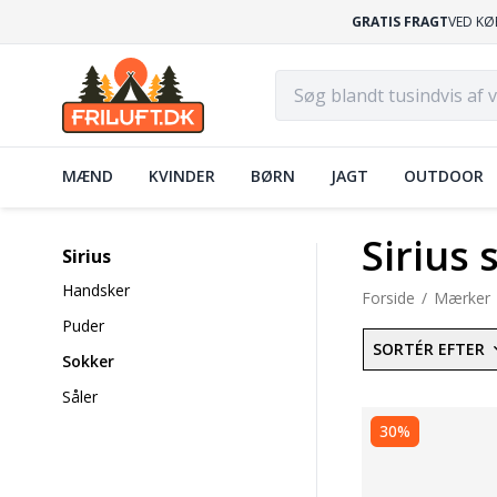
GRATIS FRAGT
VED KØ
MÆND
KVINDER
BØRN
JAGT
OUTDOOR
Sirius
Sirius
Handsker
Forside
Mærker
Puder
SORTÉR EFTER
Sokker
Såler
30%