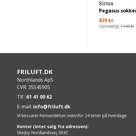
Sirius
Pegasus sokke
839 kr
Oprindeligt:
1.199 kr
FRILUFT.DK
Northlands ApS
CVR: 35545905
Tlf.:
61 41 00 62
E-mail:
info@friluft.dk
Vi besvarer henvendelser indenfor 24 timer på hverdage.
Kontor (intet salg fra adressen):
Skejby Nordlandsvej 303C