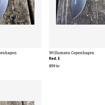
penhagen
Willumsen Copenhagen
Red. E
899 kr