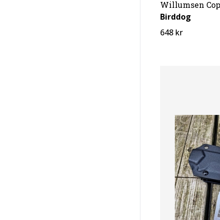
Willumsen Co
Birddog
648 kr