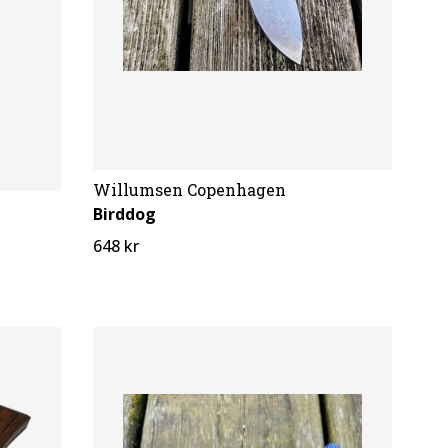
Willumsen Copenhagen
Birddog
648 kr