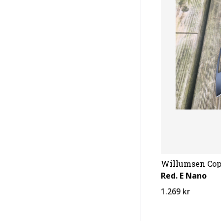
Willumsen Co
Red. E Nano
1.269 kr