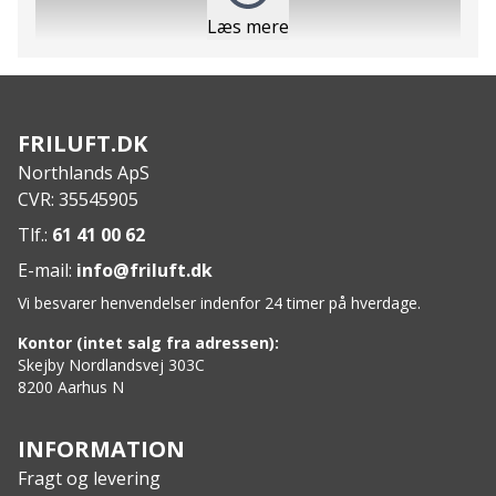
Læs mere
FRILUFT.DK
Northlands ApS
Features
:
CVR: 35545905
Original Muurikka stegeplade
Tlf.:
61 41 00 62
Leveres med en beskyttende pose
E-mail:
info@friluft.dk
Velegnet til grill, åben ild og gasbrænder
Særdeles holdbar ved god rengøring
Vi besvarer henvendelser indenfor 24 timer på hverdage.
Leveres med brugs- og plejeinstruktioner
Kontor (intet salg fra adressen):
Leveres med 20 cm lange ben der er aftagelige
Skejby Nordlandsvej 303C
Specs
:
8200 Aarhus N
Diameter: 58 cm
Materiale: Varmvalset stål
INFORMATION
Ben: 3 stk, længde: 20 cm
Fragt og levering