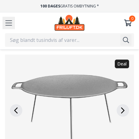
100 DAGES
GRATIS OMBYTNING *
Deal