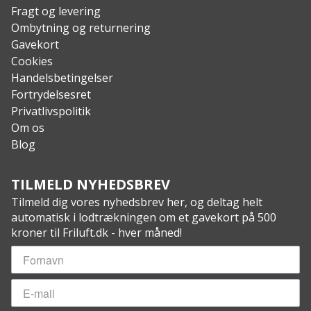
Rygpude
Fragt og levering
Justerbare kompressionsremme
Ombytning og returnering
Daisy-chain og D-ring opbevaringsmuligheder til
Gavekort
sikring af karabinhageklemmer, vandrestænger,
Cookies
mm.
Handelsbetingelser
Reflekterende detaljer for øget synlighed
Fortrydelsesret
Specs:
Privatlivspolitik
Kapacitet: 30 liter
Om os
Dimensioner: 45 x 28 x 20 cm
Blog
Materiale: 600D polyester
TILMELD NYHEDSBREV
Tilmeld dig vores nyhedsbrev her, og deltag helt
automatisk i lodtrækningen om et gavekort på 500
kroner til Friluft.dk - hver måned!