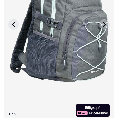
1
/ 6