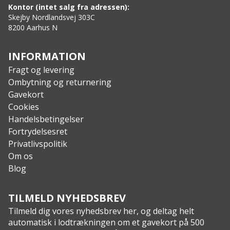
Hårdt anodiseret aluminiumsrør
Kontor (intet salg fra adressen):
Gummi med høj stramhed
Skejby Nordlandsvej 303C
8200 Aarhus N
Skaft i robust stål
Håndtag med speciel vinkel for præcision
INFORMATION
Fragt og levering
Ombytning og returnering
Gavekort
Cookies
Handelsbetingelser
Fortrydelsesret
Privatlivspolitik
Om os
Blog
TILMELD NYHEDSBREV
Tilmeld dig vores nyhedsbrev her, og deltag helt
automatisk i lodtrækningen om et gavekort på 500