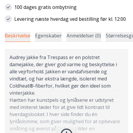
100 dages gratis ombytning
Levering næste hverdag ved bestilling før kl. 12:00
Beskrivelse
Egenskaber
Anmeldelser (0)
Størrelsesg
Audrey jakke fra Trespass er en polstret
damejakke, der giver god varme og beskyttelse i
alle vejrforhold. Jakken er vandafvisende og
vindtæt, og har ekstra længde, isoleret med
Coldheat®-fiberfor, hvilket gør den ideel som
vinterjakke.
Hætten har kunstpels og lynlåsene er udstyret
med imiteret læder for at give lidt kontrast til
hverdagslooket. I hver side finder du én
lynlåslomme, som giver mulighed for at opbevare
småting og øverst på halsen sidder en