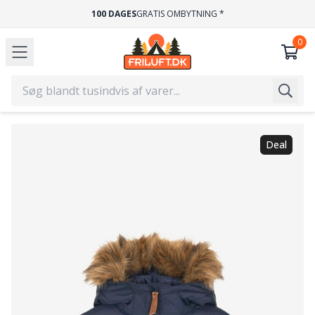
100 DAGES
GRATIS OMBYTNING *
Deal