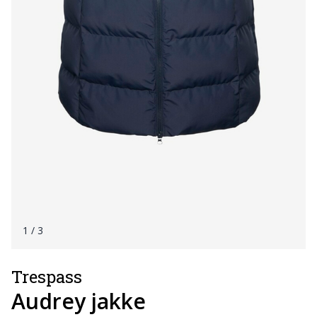
1
/ 3
Trespass
Audrey jakke