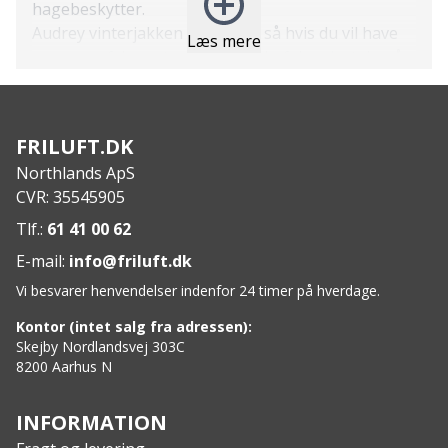
hagebeskytter.
Audrey vinterjakken er slim fit, så hvis du vil have
Læs mere
en mere afslappet pasform, anbefaler vi, at du går
en størrelse op.
Features:
Polstret jakke
FRILUFT.DK
Vandafvisende og vindtæt
Northlands ApS
Hætte med kunstpels
CVR: 35545905
Hagebeskytter
Tovejs-lynlås af imiteret læder
Tlf.:
61 41 00 62
To lynlåslommer
E-mail:
info@friluft.dk
Længde til under knæene
Vi besvarer henvendelser indenfor 24 timer på hverdage.
Slim fit
Pels på hætte kan afmonteres
Kontor (intet salg fra adressen):
Specs:
Skejby Nordlandsvej 303C
8200 Aarhus N
Ydermateriale: 100% polyester TPU-membran
Foring: Coldheat®-fiberfor 100% polyester
Fyld: 100% polyester
INFORMATION
Vandtæthed: op til 2000 mm