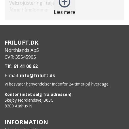
Velcrojustering i taljen
Åbne håndlommer
Læs mere
Lårlommer med velcrolukning
Telefonlomme i højre benlomme
Ventilation i siden
Vand og smuds afvisende
FRILUFT.DK
Specs
:
Northlands ApS
Materiale: 65% Polyester – genbrugt/ 35% Bomuld
CVR: 35545905
– organisk)
Tlf.:
61 41 00 62
E-mail:
info@friluft.dk
Vi besvarer henvendelser indenfor 24 timer på hverdage.
Kontor (intet salg fra adressen):
Skejby Nordlandsvej 303C
8200 Aarhus N
INFORMATION