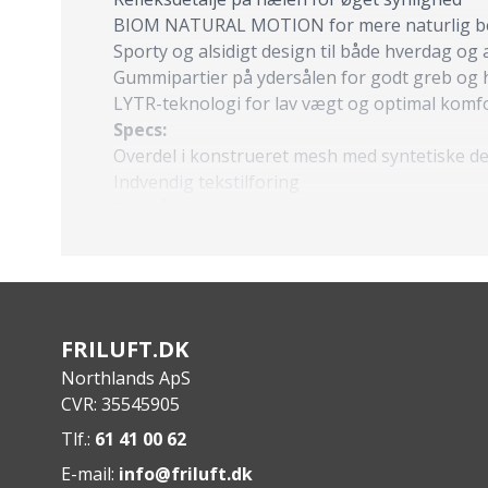
BIOM NATURAL MOTION for mere naturlig b
Sporty og alsidigt design til både hverdag og a
Gummipartier på ydersålen for godt greb og
LYTR-teknologi for lav vægt og optimal komf
Specs:
Overdel i konstrueret mesh med syntetiske de
Indvendig tekstilforing
Ydersål med gummielementer
FRILUFT.DK
Northlands ApS
CVR: 35545905
Tlf.:
61 41 00 62
E-mail:
info@friluft.dk