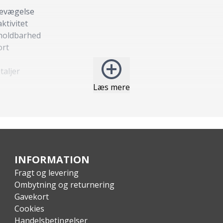
evægelse
ktivitet
 holdbarhed
ort
taljer
Læs mere
INFORMATION
Fragt og levering
Ombytning og returnering
Gavekort
Cookies
Handelsbetingelser