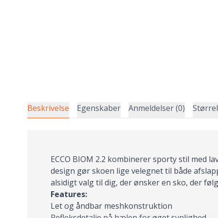
Beskrivelse
Egenskaber
Anmeldelser (0)
Større
ECCO BIOM 2.2 kombinerer sporty stil med la
design gør skoen lige velegnet til både afsl
alsidigt valg til dig, der ønsker en sko, der f
Features:
Let og åndbar meshkonstruktion
Refleksdetalje på hælen for øget synlighed