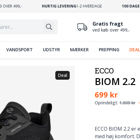
B OVER 499,-
HURTIG LEVERING
1-2 HVERDAGE
100 DAGE
Gratis fragt
ved køb over 499,-
VANDSPORT
UDSTYR
MÆRKER
PREPPING
DEAL
ECCO
Deal
BIOM 2.2
699 kr
Oprindeligt:
1.000 kr
ECCO BIOM 2.2 er en
med høj komfort. 