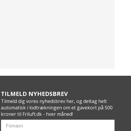
TILMELD NYHEDSBREV
Tilmeld dig vores nyhedsbrev her, og deltag helt
automatisk i lodtrækningen om et gavekort på 500
kroner til Friluft.dk - hver måned!