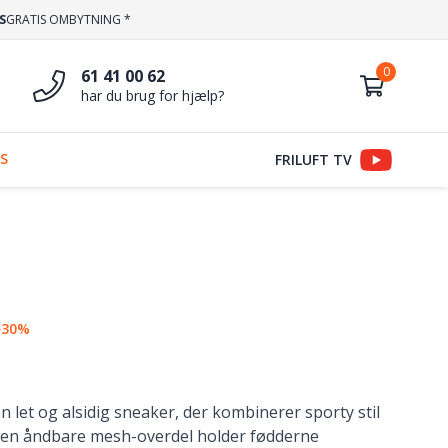
S
GRATIS OMBYTNING *
61 41 00 62
har du brug for hjælp?
S
FRILUFT TV
−30%
 let og alsidig sneaker, der kombinerer sporty stil
Den åndbare mesh-overdel holder fødderne