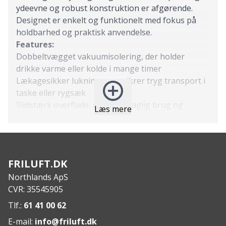
ydeevne og robust konstruktion er afgørende.
Designet er enkelt og funktionelt med fokus på
holdbarhed og praktisk anvendelse.
Features:
Dobbeltvægget vakuumisolering, der holder
drikke varme eller kolde i mange timer
Lækagesikker lukning, som sikrer tryg transport i
taske eller rygsæk
Slidstærk overflade, der tåler daglig brug og
Læs mere
krævende forhold
Neutral inderside, der ikke optager eller afgiver
smag og lugt
Stor kapacitet, som reducerer behovet for
FRILUFT.DK
genopfyldning
Northlands ApS
Specs:
CVR: 35545905
Materiale: rustfrit stål
Isolering: dobbeltvægget vakuum
Tlf.:
61 41 00 62
Kapacitet: 1.0 L
E-mail:
info@friluft.dk