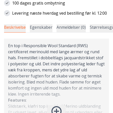
100 dages gratis ombytning
Levering næste hverdag ved bestilling før kl. 12:00
Beskrivelse
Egenskaber
Anmeldelser (0)
Størrelsesg
En top i Responsible Wool Standard (RWS)
certificeret merinould med lange ærmer og rund
hals. Fremstillet i dobbeltlags jacquardstrikket stof
i polyester og uld. Det indre polyesterlag leder fugt
væk fra kroppen, mens det ydre lag af uld
absorberer fugten for at skabe varme og termisk
isolering. Blød mod huden. Flade sømme for øget
komfort og ingen uld mod huden for at minimere
kløe. Ingen irriterende tags.
Features
:
Slidstærk, kløfri top i en blød Merino uldblanding
Et udsøgt lavet, all-round design til udendørs eller