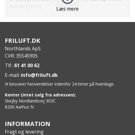
hverdagsbrug
Læs mere
Polyesterfibre, der ikke klør mod huden
Responsible Wool Standard (RWS) certificeret
Merinould
Specs
:
FRILUFT.DK
Materiale: Yderlag: 80% Uld – Merino, 20%
Northlands ApS
Polyamid, Indvendig: 100% Polyester
CVR: 35545905
Tlf.:
61 41 00 62
E-mail:
info@friluft.dk
Vi besvarer henvendelser indenfor 24 timer på hverdage.
Kontor (intet salg fra adressen):
Skejby Nordlandsvej 303C
8200 Aarhus N
INFORMATION
Fragt og levering