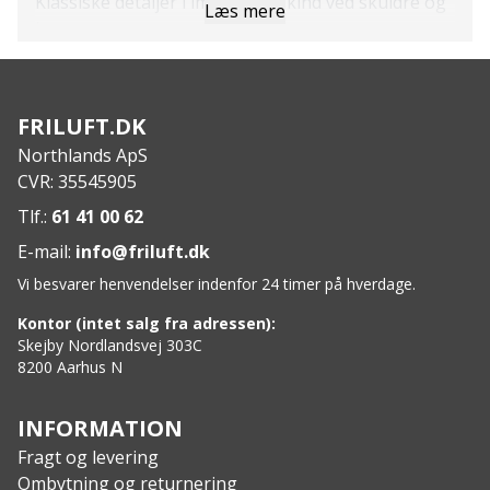
Klassiske detaljer i imiteret ruskind ved skuldre og
Læs mere
krave
Broderet logo på brystet giver et traditionelt
udtryk
To forlommer med skjult lynlås til sikker
FRILUFT.DK
opbevaring
Northlands ApS
Justerbar opsøm med snøre for individuel pasform
CVR: 35545905
Velegnet som mellemlag eller let yderlag
Specs:
Tlf.:
61 41 00 62
Materiale: 100 % polyesterfleece
E-mail:
info@friluft.dk
Overflade: Antipilling-behandling for øget
Vi besvarer henvendelser indenfor 24 timer på hverdage.
holdbarhed
Detaljer: Imiteret ruskind ved krave og skuldre
Kontor (intet salg fra adressen):
Lommer: 2 frontlommer med lynlås
Skejby Nordlandsvej 303C
8200 Aarhus N
INFORMATION
Fragt og levering
Ombytning og returnering