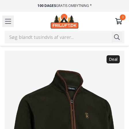
100 DAGES
GRATIS OMBYTNING *
Deal