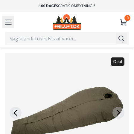
100 DAGES
GRATIS OMBYTNING *
Deal