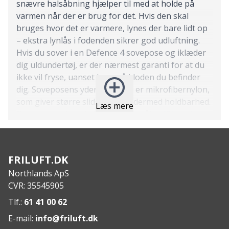
snævre halsåbning hjælper til med at holde på
varmen når der er brug for det. Hvis den skal
bruges hvor det er varmere, lynes der bare lidt op
– ekstra lynlås i fodenden sikrer god udluftning.
Hvis du sover i en Defence 4 sovepose og iklæder
dig uldundertøj, er der nærmest garanti for at du
ikke vil fryse, uanset hvor på kloden du befinder
dig. Soveposens ydermateriale er
mikrofibernylon,
som giver større slidstyrke og dermed holdbarhed.
Læs mere
Denne model er ekstra lang og måler 200 cm i
længden.
Features:
Anvendes af det danske forsvar
FRILUFT.DK
Kvalitetssovepose
Northlands ApS
Bestseller
CVR: 35545905
Åbning kan lukkes helt til for at minimere
varmeafgivelsen
Tlf.:
61 41 00 62
To-vejs robust lynlås til nem ind- og udgang
E-mail:
info@friluft.dk
Specs: