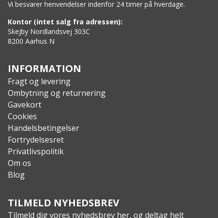
Vi besvarer henvendelser indenfor 24 timer på hverdage.
Isolering: G-LOFT Duro, 100% PES 145G/m²
Ydermateriale: Shellproof (100% PA + PU Coating)
Kontor (intet salg fra adressen):
Indermateriale: Shelltrans (100% PA)
Skejby Nordlandsvej 303C
8200 Aarhus N
Længde: 200 cm
Bredde top
: 87 cm
Bredde bund
: 60 cm
INFORMATION
Vægt: 2.000 g
Fragt og levering
Pakstørrelse: 25 x 38 cm
Ombytning og returnering
Komforttemperatur: -15 °C
Gavekort
Ekstremtemperatur: -36,6 °C
Cookies
Handelsbetingelser
Fortrydelsesret
Privatlivspolitik
Om os
Blog
TILMELD NYHEDSBREV
Tilmeld dig vores nyhedsbrev her, og deltag helt