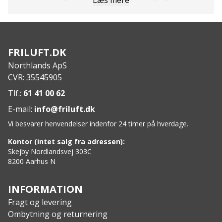
Læs mere
Funktionerne er mange, herunder Deltas
justerbare Contour II Sædesystem, hurtige og
nemme Press-Lock luger, indfældede elastiksnore
og komforthåndtag med dobbelt densitet.
FRILUFT.DK
Features:
Northlands ApS
Stor og lettilgængelig cockpit for nem ind- og
CVR: 35545905
udstigning.
Fusion-skrogdesign for effektiv glidning, præcis
Tlf.:
61 41 00 62
styring og høj stabilitet.
E-mail:
info@friluft.dk
Ideel til begyndere, lystfiskere, fotografer og
Vi besvarer henvendelser indenfor 24 timer på hverdage.
padlingsentusiaster.
God plads til udstyr med sikkerhed i fokus.
Kontor (intet salg fra adressen):
To forseglede luger foran og bagpå.
Skejby Nordlandsvej 303C
8200 Aarhus N
Deltas justerbare Contour II Sædesystem.
Hurtige og nemme Press-Lock luger.
Indfældede elastiksnore.
INFORMATION
Komforthåndtag med dobbelt densitet.
Fragt og levering
Specs:
Ombytning og returnering