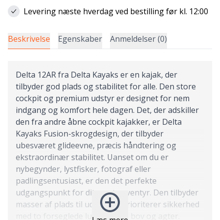
Levering næste hverdag ved bestilling før kl. 12:00
Beskrivelse
Egenskaber
Anmeldelser (0)
Delta 12AR fra Delta Kayaks er en kajak, der
tilbyder god plads og stabilitet for alle. Den store
cockpit og premium udstyr er designet for nem
indgang og komfort hele dagen. Det, der adskiller
den fra andre åbne cockpit kajakker, er Delta
Kayaks Fusion-skrogdesign, der tilbyder
ubesværet glideevne, præcis håndtering og
ekstraordinær stabilitet. Uanset om du er
nybegynder, lystfisker, fotograf eller
padlingsentusiast, er den det perfekte
udgangspunkt for dit næste eventyr. Den tilbyder
masser af plads til udstyr og prioriterer sikkerhed
med to forseglede luger i både bov og agter.