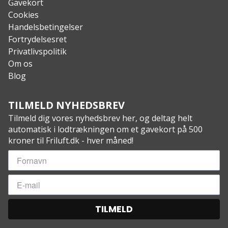
Gavekort
Cockpitåbning: 43,28 x 81,28 cm
Cookies
Cockpitvolumen: 161,0 liter
Handelsbetingelser
Dagshatch: 7 liter
Fortrydelsesret
Tør opbevaring i bov: 78,6 liter
Privatlivspolitik
Tør opbevaring i agter: 120 liter
Om os
Maksimal kapacitet: 150 kg
Blog
Ror: Ja
TILMELD NYHEDSBREV
Tilmeld dig vores nyhedsbrev her, og deltag helt
automatisk i lodtrækningen om et gavekort på 500
kroner til Friluft.dk - hver måned!
TILMELD