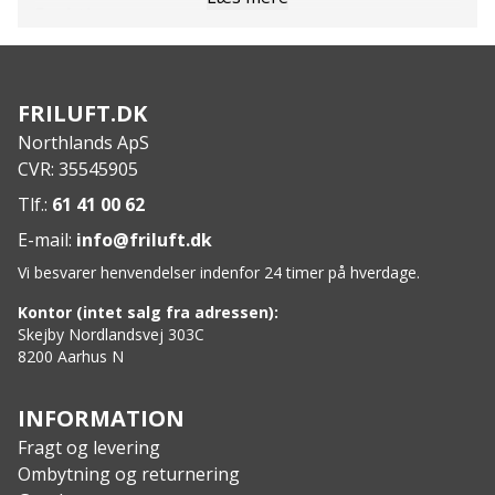
Funktioner:
Perfekt til hård sø, surf og vind.
Pedalror lader dig styre kajakken med fødderne.
Balanceret kombination af manøvredygtighed og
FRILUFT.DK
sporfølgeevne.
Northlands ApS
Hurtigt og responsivt tempo med rigelig
CVR: 35545905
opbevaringskapacitet.
Lavprofil front dagshatch for nem adgang.
Tlf.:
61 41 00 62
Press-Lock Luge System for en sikker og tæt
E-mail:
info@friluft.dk
forsegling.
Vi besvarer henvendelser indenfor 24 timer på hverdage.
Proprietære bov- og agter Paddle-Park til nem
opbevaring af pagajer.
Kontor (intet salg fra adressen):
Deltas justerbare Contour II Sædesystem for øget
Skejby Nordlandsvej 303C
8200 Aarhus N
komfort.
Specifikationer:
Længde: 4,88 m
INFORMATION
Bredde: 55,88 cm
Fragt og levering
Dybde: 31,12 cm
Ombytning og returnering
Vægt: 21 kg