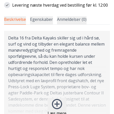
Levering næste hverdag ved bestilling før kl. 12:00
Beskrivelse
Egenskaber
Anmeldelser (0)
Delta 16 fra Delta Kayaks skiller sig ud i hård sø,
surf og vind og tilbyder en elegant balance mellem
manøvredygtighed og fremragende
sporfølgeevne, så du kan holde kursen under
udfordrende forhold. Den opretholder let et
hurtigt og responsivt tempo og har nok
opbevaringskapacitet til flere dages udforskning.
Udstyret med en lavprofil front dagshatch, det nye
Press-Lock Luge System, proprietære bov- og
agter Paddle-Park og Deltas justerbare Contour II
Sædesystem, er denne kajak designet til at
imødekomme dine behov på vandet. Denne version
kommer med skeg (sænkekøl).
Læs mere