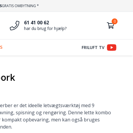
S
GRATIS OMBYTNING *
61 41 00 62
har du brug for hjælp?
S
FRILUFT TV
pork
erber er det ideelle letvægtsværktøj med 9
lavning, spisning og rengøring. Denne lette kombo
r kompakt opbevaring, men kan også bruges
anden.