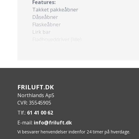
Features:
Takket pakkeåbner
Dåseåbner
Flaskeåbner
Lirk bar
Fladhoveddriver (lille)
Fladhoveddriver (stor)
Ske med dyb bassin
Tandgaffel
Skrabe kant
Kickstand-funktion til fastsættelse på gryde 
Specs:
FRILUFT.DK
Bredde: 4,1 cm
Northlands ApS
Længde: 19,3 cm
CVR: 35545905
Vægt: 24 g
Tlf.:
61 41 00 62
Materiale: 7075 T6 aluminium
E-mail:
info@friluft.dk
Vi besvarer henvendelser indenfor 24 timer på hverdage.