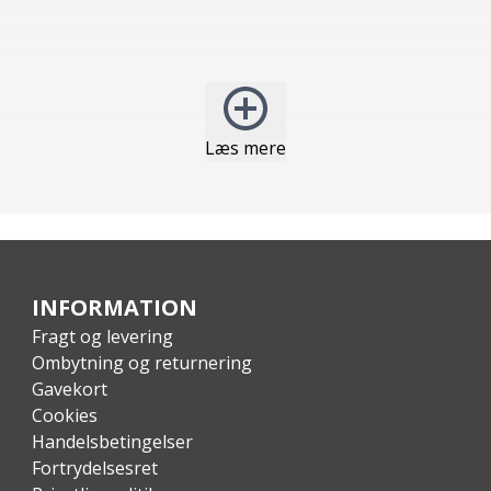
Læs mere
og hævning over jord
INFORMATION
Fragt og levering
Ombytning og returnering
Gavekort
Cookies
Handelsbetingelser
Fortrydelsesret