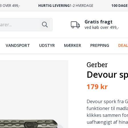
B OVER 499,-
HURTIG LEVERING
1-2 HVERDAGE
100 DAGE
Gratis fragt
ved køb over 499,-
VANDSPORT
UDSTYR
MÆRKER
PREPPING
DEAL
Gerber
Devour s
179 kr
Devour spork fra G
funktioner til mad
klikkes sammen fo
uafhængigt af hin