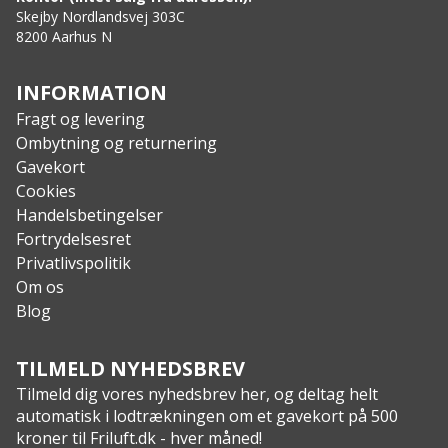
perfekt til værdigenstande
Skejby Nordlandsvej 303C
8200 Aarhus N
Elastisk tilpassede ærmer
Vandafvisende YKK-lynlåse
Inklusiv kompressionspose
INFORMATION
Specs:
Fragt og levering
Komforttemperatur: -30°C
Ombytning og returnering
Isolering: G-LOFT®, krop 220g/m², arme145g/m²,
Gavekort
100% polyester
Cookies
Ydermateriale: Gore Windstopper®,100%
Handelsbetingelser
polyamide, ePTFE membran
Fortrydelsesret
Indermateriale: 100% polyamide
Privatlivspolitik
Pakstørrelse: 16×26 cm
Om os
Vægt: 1.400g (størrelse M)
Blog
TILMELD NYHEDSBREV
Tilmeld dig vores nyhedsbrev her, og deltag helt
automatisk i lodtrækningen om et gavekort på 500
kroner til Friluft.dk - hver måned!