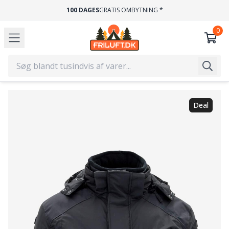
100 DAGES
GRATIS OMBYTNING *
Deal