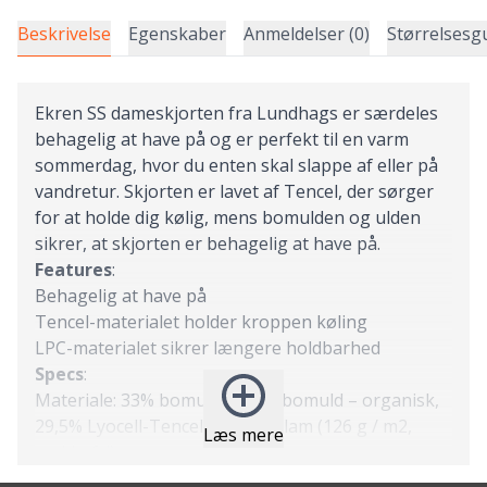
Beskrivelse
Egenskaber
Anmeldelser (0)
Størrelsesg
Ekren SS dameskjorten fra Lundhags er særdeles
behagelig at have på og er perfekt til en varm
sommerdag, hvor du enten skal slappe af eller på
vandretur. Skjorten er lavet af Tencel, der sørger
for at holde dig kølig, mens bomulden og ulden
sikrer, at skjorten er behagelig at have på.
Features
:
Behagelig at have på
Tencel-materialet holder kroppen køling
LPC-materialet sikrer længere holdbarhed
Specs
:
Materiale: 33% bomuld, 29,5% bomuld – organisk,
29,5% Lyocell-Tencel, 8% uld – lam (126 g / m2,
Læs mere
muldyrfri).