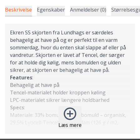
Beskrivelse
Egenskaber
Anmeldelser (0)
Størrelsesg
Ekren SS skjorten fra Lundhags er særdeles
behagelig at have på og er perfekt til en varm
sommerdag, hvor du enten skal slappe af eller på
vandretur. Skjorten er lavet af Tencel, der sørger
for at holde dig kølig, mens bomulden og ulden
sikrer, at skjorten er behagelig at have på.
Features
:
Behagelig at have på
Tencel-materialet holder kroppen køling
LPC-materialet sikrer længere holdbarhed
Specs
:
Materiale: 33% bomuld, 29,5% bomuld – organisk,
29,5% Lyocell-Tencel, 8% uld – lam (126 g / m2,
Læs mere
muldyrfri).