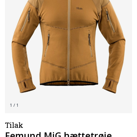
1
/ 1
Tilak
Femund MiG hættetrøje