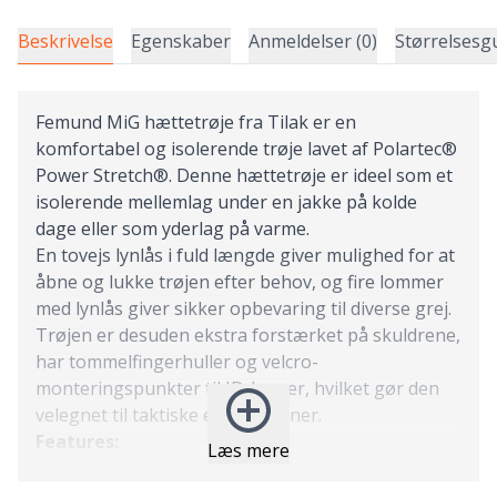
Beskrivelse
Egenskaber
Anmeldelser (0)
Størrelsesg
Femund MiG hættetrøje fra Tilak er en
komfortabel og isolerende trøje lavet af Polartec®
Power Stretch®. Denne hættetrøje er ideel som et
isolerende mellemlag under en jakke på kolde
dage eller som yderlag på varme.
En tovejs lynlås i fuld længde giver mulighed for at
åbne og lukke trøjen efter behov, og fire lommer
med lynlås giver sikker opbevaring til diverse grej.
Trøjen er desuden ekstra forstærket på skuldrene,
har tommelfingerhuller og velcro-
monteringspunkter til ID-lapper, hvilket gør den
velegnet til taktiske ekspeditioner.
Features:
Læs mere
Meget isolerende
Ekstra forstærkning på skuldrene