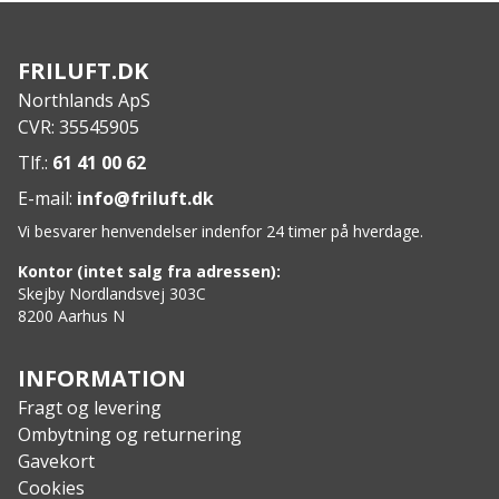
Tovejs lynlås i fuld længde
To udvendige lommer
FRILUFT.DK
To skulderlommer
Northlands ApS
Velcro®-monteringspunkt til ID-lapper
CVR: 35545905
Flatlock-sømme
Tommelfingerhuller
Tlf.:
61 41 00 62
Anatomiske former
E-mail:
info@friluft.dk
Specs:
Vi besvarer henvendelser indenfor 24 timer på hverdage.
Materiale: Polartec® Power Stretch®
Vægt: 470 g
Kontor (intet salg fra adressen):
Skejby Nordlandsvej 303C
8200 Aarhus N
INFORMATION
Fragt og levering
Ombytning og returnering
Gavekort
Cookies