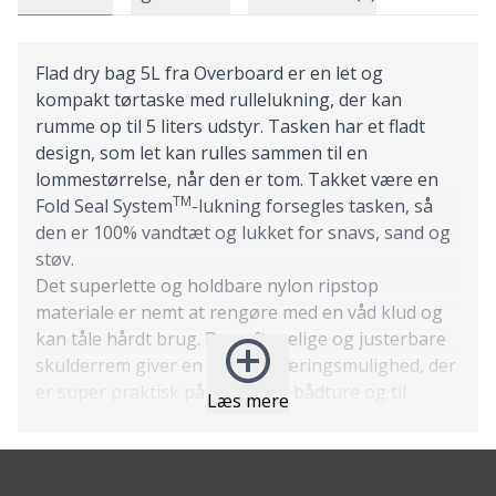
Flad dry bag 5L fra Overboard er en let og
kompakt tørtaske med rullelukning, der kan
rumme op til 5 liters udstyr. Tasken har et fladt
design, som let kan rulles sammen til en
lommestørrelse, når den er tom. Takket være en
TM
Fold Seal System
-lukning forsegles tasken, så
den er 100% vandtæt og lukket for snavs, sand og
støv.
Det superlette og holdbare nylon ripstop
materiale er nemt at rengøre med en våd klud og
kan tåle hårdt brug. Den aftagelige og justerbare
skulderrem giver en håndfri bæringsmulighed, der
er super praktisk på stranden, bådture og til
Læs mere
vandsport, hvor du har brug for frie hænder.
Skulle du tabe tasken i vandet, flyder den ovenpå,
og den er også velegnet til hurtig nedsænkning.