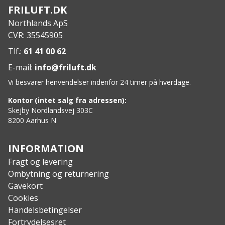
Features:
FRILUFT.DK
100% vandtæt
Northlands ApS
Forsegler imod støv, vand, sand og snavs
CVR: 35545905
TM
Fold Seal System
-lukning
Højfrekvente svejsede sømme
Tlf.:
61 41 00 62
Fladt design
E-mail:
info@friluft.dk
Nem at rengøre med våd klud
Vi besvarer henvendelser indenfor 24 timer på hverdage.
Super let og holdbart materiale
Velegnet til hurtig nedsænkning i vand
Kontor (intet salg fra adressen):
D-ringe til fastgørelse
Skejby Nordlandsvej 303C
8200 Aarhus N
Flyder, hvis tabes i vand
Justerbar skulderrem medfølger
Specs:
INFORMATION
Materiale: nylon ripstop TPU belagt
Fragt og levering
Højde: 23 cm
Ombytning og returnering
Diameter: 27 cm
Gavekort
Kapacitet: 5 L
Cookies
Vægt: 160 g
Handelsbetingelser
Fortrydelsesret