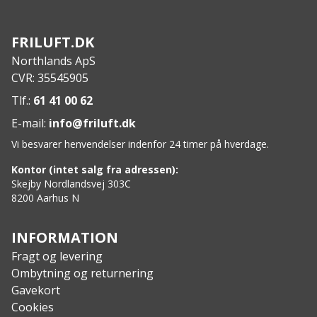
Sømme der forhindrer gnidning
Specs
:
FRILUFT.DK
Materiale: 100% Merinould
Northlands ApS
CVR: 35545905
Tlf.:
61 41 00 62
E-mail:
info@friluft.dk
Vi besvarer henvendelser indenfor 24 timer på hverdage.
Kontor (intet salg fra adressen):
Skejby Nordlandsvej 303C
8200 Aarhus N
INFORMATION
Fragt og levering
Ombytning og returnering
Gavekort
Cookies