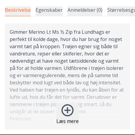
Beskrivelse
Egenskaber
Anmeldelser (0)
Størrelsesg
Gimmer Merino Lt Ms ½ Zip fra Lundhags er
perfekt til kolde dage, hvor du har brug for noget
varmt tæt på kroppen. Trøjen egner sig både til
vandreture, rejser eller skiferier, hvor det er
nødvendigt at have noget tætsiddende og varmt
på for at holde varmen. Uldfibrene i trøjen isolerer
og er varmeregulerende, mens de på samme tid
beskytter mod lugt ved både lav og høj intensitet.
Ved halsen har trøjen en lynlås, du kan åben for at
lufte ud, hvis du får det for varmt. Derudover er
sømmene i trøjen placeret rigtig smart, så du
undgår at de skaver på skuldrene.
Features
:
Læs mere
Blødt materiale
Lang lynlås ved halsen