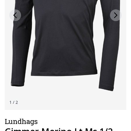
1
/ 2
Lundhags