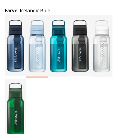
Farve
:
Icelandic Blue