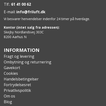
ca. to måneder.
Tlf.:
61 41 00 62
Membranmikrofilteret svarer til 8.000
E-mail:
info@friluft.dk
engangsplastikvandflasker, så du kan reducere
Vi besvarer henvendelser indenfor 24 timer på hverdage.
aftryk på miljøet.
LifeStraw er et B Corp og Climate Neutral Certified
Kontor (intet salg fra adressen):
mærke.
Skejby Nordlandsvej 303C
8200 Aarhus N
Specs:
Materiale: Flasken er BPA-fri og fremstillet af 50%
genbrugsplast fra forbrugere.
INFORMATION
Filtrering: Avanceret 2-trins filter
Fragt og levering
(membranmikrofilter og kulfilter).
Ombytning og returnering
Kapacitet: Membranmikrofilter op til 4.000 L,
Gavekort
kulfilter op til 100 L.
Cookies
Certificeringer: B Corp, Climate Neutral Certified.
Handelsbetingelser
Fortrydelsesret
Privatlivspolitik
Om os
Blog