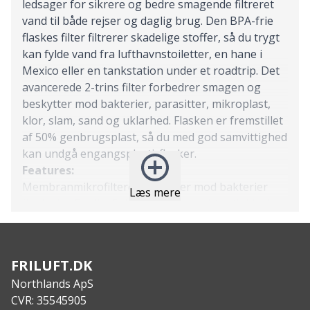
ledsager for sikrere og bedre smagende filtreret
vand til både rejser og daglig brug. Den BPA-frie
flaskes filter filtrerer skadelige stoffer, så du trygt
kan fylde vand fra lufthavnstoiletter, en hane i
Mexico eller en tankstation under et roadtrip. Det
avancerede 2-trins filter forbedrer smagen og
beskytter mod bakterier, parasitter, mikroplast,
klor, slam, sand og uklarhed. Flasken er fremstillet
af 50% genbrugsplast, så du med god samvittighed
kan undgå engangsplasticflasker.
Features:
Membranmikrofilteret beskytter mod bakterier
Læs mere
(inklusive E.coli + Salmonella), parasitter (inklusive
Giardia og Cryptosporidium), mikroplast, sand,
snavs og uklarhed.
Kulfilteret reducerer klor, lugte + organisk kemisk
FRILUFT.DK
stof, hvilket giver vandet en bedre smag.
Northlands ApS
Membranmikrofilteret varer op til 4.000 liter – ca.
CVR: 35545905
fem års daglig brug. Kulfilteret varer op til 100 l –