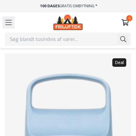
GRATIS FRAGT
VED KØB OVER 499,-
Deal