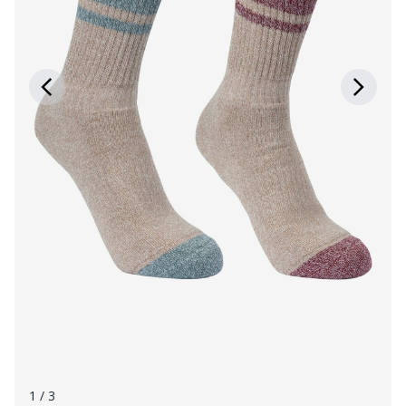
1
/ 3