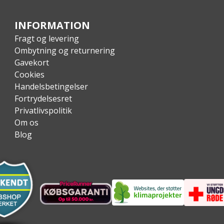
g let tilgængelig
INFORMATION
Fragt og levering
Ombytning og returnering
Gavekort
nk™-system
Cookies
Handelsbetingelser
Fortrydelsesret
Privatlivspolitik
Om os
Blog