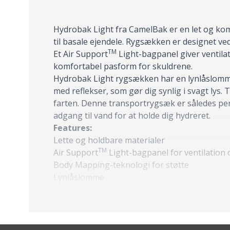
Hydrobak Light fra CamelBak er en let og ko
til basale ejendele. Rygsækken er designet v
TM
Et Air Support
Light-bagpanel giver ventila
komfortabel pasform for skuldrene.
Hydrobak Light rygsækken har en lynlåslomme t
med reflekser, som gør dig synlig i svagt lys
farten. Denne transportrygsæk er således perf
adgang til vand for at holde dig hydreret.
Features:
Lette og holdbare materialer
TM
Air Support
Light-bagpanel for ventilation
Body Mapping-teknologi for støtte
Lynlåslomme
Hjelmopbevaring
Justerbar brystrem
Refleksevne giver sikkerhed i svagt lys
Lysløkke til fastsætning af lamper