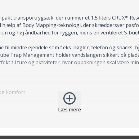
mpakt transportrygsæk, der rummer et 1,5 liters CRUX™ Rese
ed hjælp af Body Mapping-teknologi, der skræddersyer pasfo
tion og høj åndbarhed for ryggen, mens en ventileret S-bue
il mindre ejendele som f.eks. nøgler, telefon og snacks, h
. Tube Trap Management holder vandslangen sikkert på plads, 
ekt til ture og aktiviteter, hvor oppakningen skal være mi
 og komfort
Læs mere