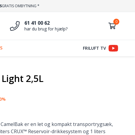
S
GRATIS OMBYTNING *
61 41 00 62
har du brug for hjælp?
S
FRILUFT TV
Light 2,5L
20%
 CamelBak er en let og kompakt transportrygsæk,
iters CRUX™ Reservoir-drikkesystem og 1 liters