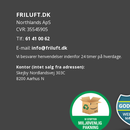
Tube Trap Management holder tuben sikker o
Specs:
FRILUFT.DK
Vægt: 170 g
Northlands ApS
Torso-længdejustering: 38 – 53 cm
CVR: 35545905
Kapacitet: 1 L
Tlf.:
61 41 00 62
Drikkesystem: CRUX™ Reservoir med Quickli
Vandkapacitet: 1,5 L
E-mail:
info@friluft.dk
Vi besvarer henvendelser indenfor 24 timer på hverdage.
Kontor (intet salg fra adressen):
Skejby Nordlandsvej 303C
8200 Aarhus N