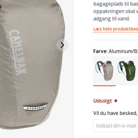
bagageplads til basa
oppakningen skal v
adgang til vand.
Læs hele produktbes
Farve
:
Aluminum/B
Udsolgt
Vil du have besked,