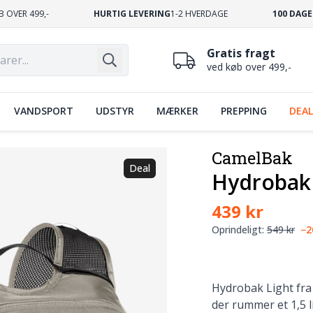
B OVER 499,-
HURTIG LEVERING
1-2 HVERDAGE
100 DAGE
Gratis fragt
ved køb over 499,-
VANDSPORT
UDSTYR
MÆRKER
PREPPING
DEAL
CamelBak
Deal
Hydrobak 
439 kr
Oprindeligt:
549 kr
−
Hydrobak Light fra
der rummer et 1,5 l