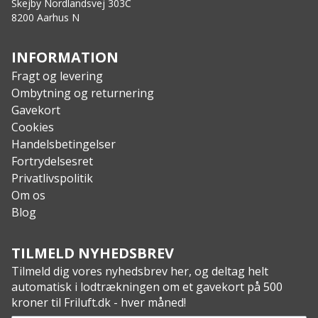
Skaft materiale: Glasfiber med skridsikker
Skejby Nordlandsvej 303C
8200 Aarhus N
belægning.
Øksehoved materiale: Kulstofstål.
INFORMATION
Fragt og levering
Ombytning og returnering
Gavekort
Cookies
Handelsbetingelser
Fortrydelsesret
Privatlivspolitik
Om os
Blog
TILMELD NYHEDSBREV
Tilmeld dig vores nyhedsbrev her, og deltag helt
automatisk i lodtrækningen om et gavekort på 500
kroner til Friluft.dk - hver måned!