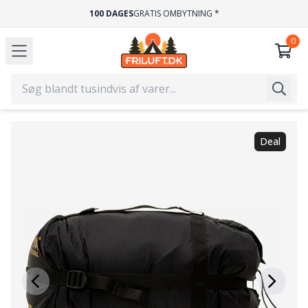
100 DAGES
GRATIS OMBYTNING *
Deal