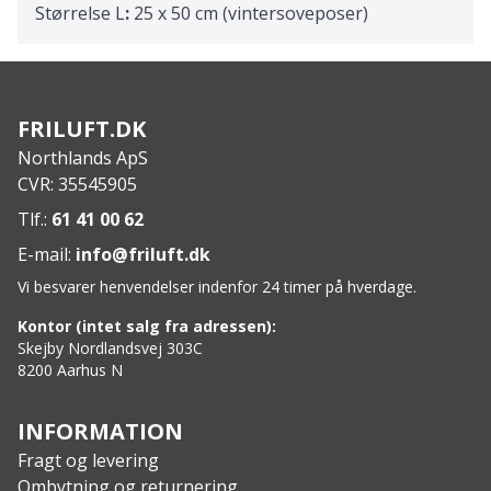
Størrelse L
:
25 x 50 cm (vintersoveposer)
FRILUFT.DK
Northlands ApS
CVR: 35545905
Tlf.:
61 41 00 62
E-mail:
info@friluft.dk
Vi besvarer henvendelser indenfor 24 timer på hverdage.
Kontor (intet salg fra adressen):
Skejby Nordlandsvej 303C
8200 Aarhus N
INFORMATION
Fragt og levering
Ombytning og returnering