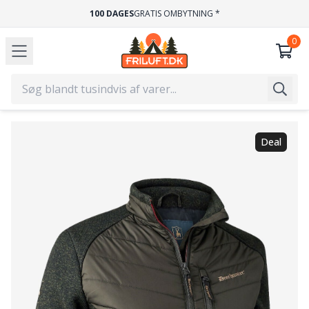
100 DAGES
GRATIS OMBYTNING *
Deal