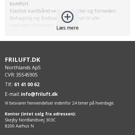
komfort
Elastisk kantbånd ved manchetter og forneden
Behagelig og åndbar jakke egnet til alle
udendørsaktiviteter
Læs mere
Specs:
Yderstof: 100% Polyester
Kontrastmetervare: 100% Polyester
Kropsfoer: 100% Polyester
FRILUFT.DK
Fyld: 100% Polyester
Northlands ApS
Skyllemiddel må ikke anvendes
CVR: 35545905
Vaskes med vrangen ud
Vaskes separat
Tlf.:
61 41 00 62
E-mail:
info@friluft.dk
Vi besvarer henvendelser indenfor 24 timer på hverdage.
Kontor (intet salg fra adressen):
Skejby Nordlandsvej 303C
8200 Aarhus N