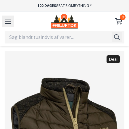
100 DAGES
GRATIS OMBYTNING *
Deal