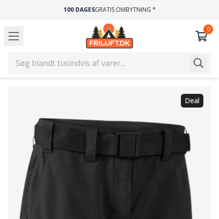
100 DAGES
GRATIS OMBYTNING *
Deal