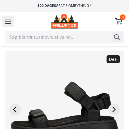
100 DAGES
GRATIS OMBYTNING *
Deal