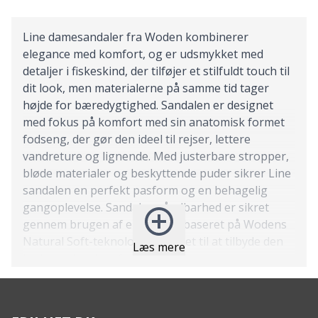
Line damesandaler fra Woden kombinerer
elegance med komfort, og er udsmykket med
detaljer i fiskeskind, der tilføjer et stilfuldt touch til
dit look, men materialerne på samme tid tager
højde for bæredygtighed. Sandalen er designet
med fokus på komfort med sin anatomisk formet
fodseng, der gør den ideel til rejser, lettere
vandreture og lignende. Med justerbare stropper,
bløde materialer og beskyttende puder sikrer Line
sandalen en perfekt pasform og en behagelig
gangoplevelse. Sandalens åndbarhed er sikret
gennem brugen af en ydersål baseret på Wodens
Natural Soft-teknologi, designet til at tilbyde den
Læs mere
bedst mulige komfort.
Features:
Anatomisk formet fodseng for optimal støtte.
Fremstillet med genbrugsmaterialer for en mere