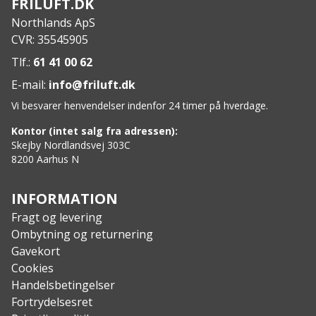
FRILUFT.DK
bæredygtig sandal.
Northlands ApS
Gummisål med Natural Soft-teknologi for
CVR: 35545905
overlegen komfort.
3 justerbare velcrostropper for en skræddersyet
Tlf.:
61 41 00 62
pasform.
E-mail:
info@friluft.dk
Eksklusive detaljer i fiskeskind for et unikt look.
Vi besvarer henvendelser indenfor 24 timer på hverdage.
Kontor (intet salg fra adressen):
Skejby Nordlandsvej 303C
8200 Aarhus N
INFORMATION
Fragt og levering
Ombytning og returnering
Gavekort
Cookies
Handelsbetingelser
Fortrydelsesret