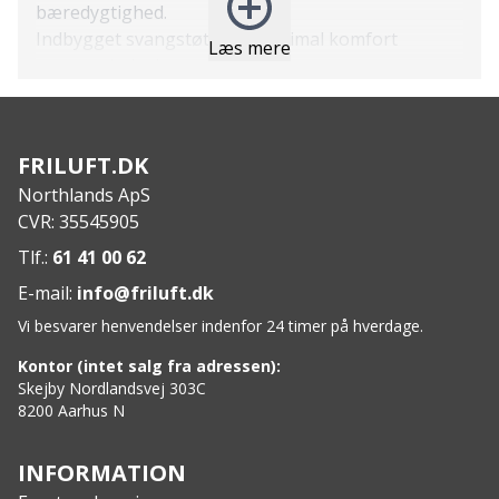
bæredygtighed.
Indbygget svangstøtte for optimal komfort
Læs mere
gennem hele dagen.
Anatomisk formet fodseng tilpasser sig din fod for
øget støtte.
Letvægts PU mellemsål for en følelse af lethed
FRILUFT.DK
under foden.
Northlands ApS
WODEN Natural Soft Technology™ forbedrer
CVR: 35545905
fodens naturlige bevægelse.
Specs:
Tlf.:
61 41 00 62
Ydersål: Gummi med 10% genanvendt gummi.
E-mail:
info@friluft.dk
Stropper: Genanvendt materiale.
Vi besvarer henvendelser indenfor 24 timer på hverdage.
Kontor (intet salg fra adressen):
Skejby Nordlandsvej 303C
8200 Aarhus N
INFORMATION