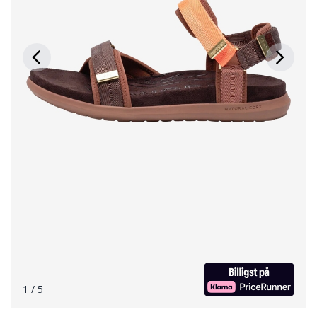
1
/ 5