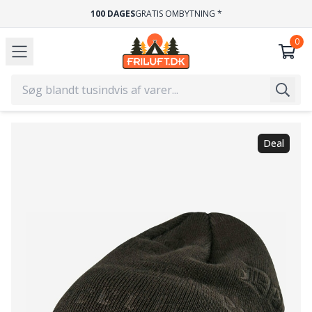
100 DAGES
GRATIS OMBYTNING *
Deal