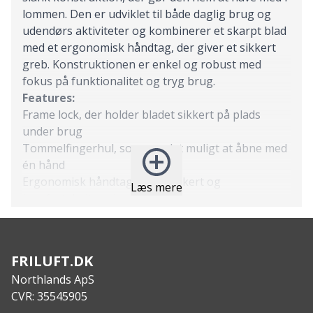
lommen. Den er udviklet til både daglig brug og
udendørs aktiviteter og kombinerer et skarpt blad
med et ergonomisk håndtag, der giver et sikkert
greb. Konstruktionen er enkel og robust med
fokus på funktionalitet og tryg brug.
Features:
Frame lock, der holder bladet sikkert på plads
under brug
Tommelfingerhul, som gør det muligt at åbne med
én hånd
Ergonomisk håndtag for et sikkert og
Læs mere
komfortabelt greb
Lanyard-hul, der gør den nem at fastgøre til
nøglering eller taske
Specs:
FRILUFT.DK
Bladmateriale: 420HC rustfrit stål
Northlands ApS
Håndtagsmateriale: glasfyldt nylon
CVR: 35545905
Samlet længde: ca. 15,5 cm