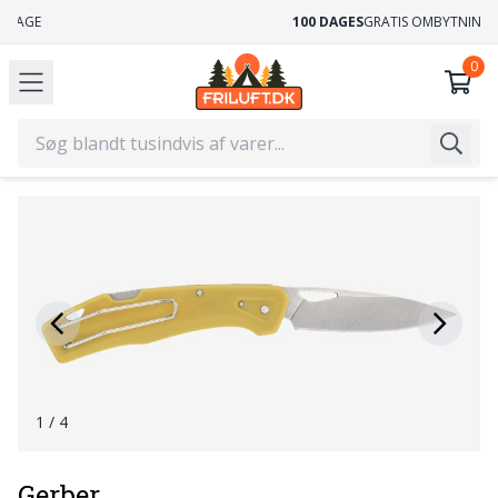
GRATIS FRAGT
VED KØB OVER 499,-
1
/ 4
Gerber