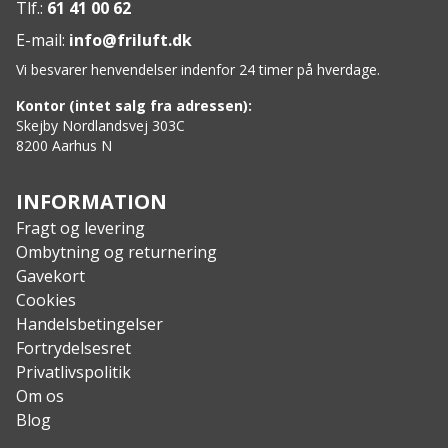
Vægt: ca. 45,4 g
Tlf.:
61 41 00 62
E-mail:
info@friluft.dk
Vi besvarer henvendelser indenfor 24 timer på hverdage.
Kontor (intet salg fra adressen):
Skejby Nordlandsvej 303C
8200 Aarhus N
INFORMATION
Fragt og levering
Ombytning og returnering
Gavekort
Cookies
Handelsbetingelser
Fortrydelsesret
Privatlivspolitik
Om os
Blog