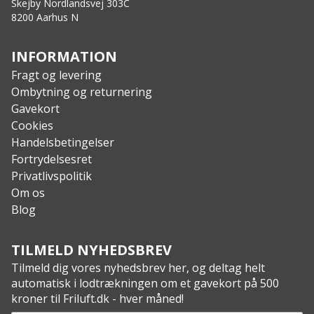
Specs:
Skejby Nordlandsvej 303C
8200 Aarhus N
Termisk Modul: VOx Uafkølet Fokalplanearray.
Billedsensor: 384×288.
Maks. Opløsning: 1024×768.
INFORMATION
Billedhastighed: 50Hz.
Fragt og levering
Pixelinterval: 12μm.
Ombytning og returnering
Responswaveband: 8μm til 14μm.
Gavekort
NETD: Mindre end 20 mK.
Cookies
Objektiv: 19mm, F1.0.
Handelsbetingelser
Detektionsområde: 900m.
Fortrydelsesret
Synsfelt: 13,7°×10,3°/ 24,0m×18,0m
Privatlivspolitik
Forstørrelse: 1,8x-14,4x (8x)
Om os
Skærm: 1024×768, 0,39 tommer, OLED.
Blog
Beskyttelsesniveau: IP67.
Vægt: 282g uden batteri.
TILMELD NYHEDSBREV
Dimensioner: 172,5 mm × 56,0 mm× 60,8 mm.
Tilmeld dig vores nyhedsbrev her, og deltag helt
Batteritype: Genopladeligt Li-ion-batteri.
automatisk i lodtrækningen om et gavekort på 500
Lagerplads: Indbygget EMMC (16 GB).
kroner til Friluft.dk - hver måned!