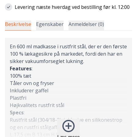
Levering næste hverdag ved bestilling før kl. 12:00
Beskrivelse
Egenskaber
Anmeldelser (0)
En 600 ml madkasse i rustfrit stål, der er den første
100 % lækagesikre på markedet, fordi den har en
sikker vakuumforseglet lukning.
Features
:
100% tæt
Tåler ovn og fryser
Inkluderer gaffel
Plastfri
Højkvalitets rustfrit stål
Specs
:
Rustfrit stål (304/18-8), inklusive en silikonestrop
og en rustfri stålgaffel.
L 17,5 cm B 13 cm H 5 cm