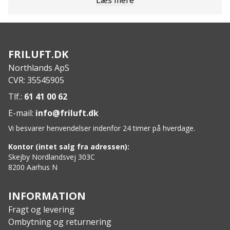
Læs mere
Vægt: 330 g
600 ml
FRILUFT.DK
Northlands ApS
CVR: 35545905
Tlf.:
61 41 00 62
E-mail:
info@friluft.dk
Vi besvarer henvendelser indenfor 24 timer på hverdage.
Kontor (intet salg fra adressen):
Skejby Nordlandsvej 303C
8200 Aarhus N
INFORMATION
Fragt og levering
Ombytning og returnering