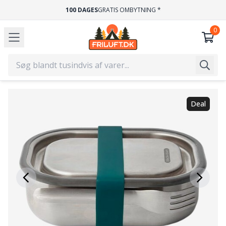
100 DAGES
GRATIS OMBYTNING *
Deal