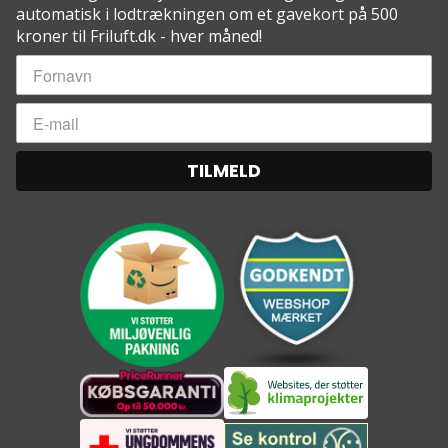
automatisk i lodtrækningen om et gavekort på 500
indbyggede linjelåse
kroner til Friluft.dk - hver måned!
• 2 x Python 10 UL-stropper
• 6 x indsatser
• 1 x dobbelt-rulle rygsæk
Specs:
• Kapacitet: 1 person
• Samlet vægt: 1021 g
TILMELD
• Maks bærekapacitet: 136 kg
• Hængekøje materiale: Levitas ™ 20D nylon
diamant ripstop DWR
• Myggenet materiale: Dragonet ™ mesh med
Stargazer ™ panel optimal kontrast til nattehimlen
• Rain Fly materiale: Patagium ™ 15D nylon diamant
ripstop nylon 1.500 PU / Silikone / DWR
• Dimensioner: 305 x 142 cm
• Pakkestørrelse: 14,5 x 14,5 x 25,5 cm