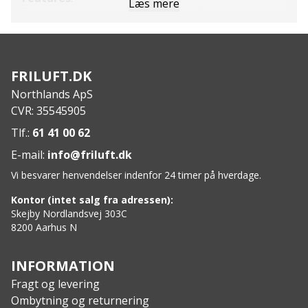
Læs mere
Beskyttende underlag til Maxfield 2 teltet
Forøger teltets levetid
Slidstærkt materiale
Specs
:
FRILUFT.DK
Vægt: 247 g
Northlands ApS
Pakkestørrelse: 25,4 x 8,9 x 5,1 cm
CVR: 35545905
Materiale: 40D PU Nylon Ripstop 3000 mm
Tlf.:
61 41 00 62
E-mail:
info@friluft.dk
Vi besvarer henvendelser indenfor 24 timer på hverdage.
Kontor (intet salg fra adressen):
Skejby Nordlandsvej 303C
8200 Aarhus N
INFORMATION
Fragt og levering
Ombytning og returnering