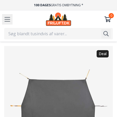
100 DAGES
GRATIS OMBYTNING *
Deal