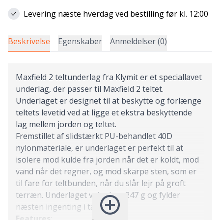
Levering næste hverdag ved bestilling før kl. 12:00
Beskrivelse
Egenskaber
Anmeldelser (0)
Maxfield 2 teltunderlag fra Klymit er et speciallavet
underlag, der passer til Maxfield 2 teltet.
Underlaget er designet til at beskytte og forlænge
teltets levetid ved at ligge et ekstra beskyttende
lag mellem jorden og teltet.
Fremstillet af slidstærkt PU-behandlet 40D
nylonmateriale, er underlaget er perfekt til at
isolere mod kulde fra jorden når det er koldt, mod
vand når det regner, og mod skarpe sten, som er
til fare for teltbunden, når du slår lejr på groft
terræn. Underlaget vejer kun 247 g og fylder
næsten ingenting i tasken.
Features
: