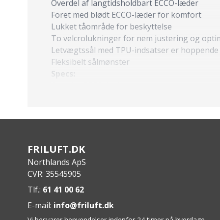
Overdel af langtidsholdbart ECCO-læder
Foret med blødt ECCO-læder for komfort
Lukket tåområde for beskyttelse
To velcrolukninger for nem justering og opt
Letvægtssål med TPU-indsatser er hoppende
Fleksibelt sålmønster
Specs:
Overdel: ECCO-læder
Sål: Letvægt med TPU-indsatser
FRILUFT.DK
Northlands ApS
CVR: 35545905
Tlf.:
61 41 00 62
E-mail:
info@friluft.dk
Vi besvarer henvendelser indenfor 24 timer på hverdage.