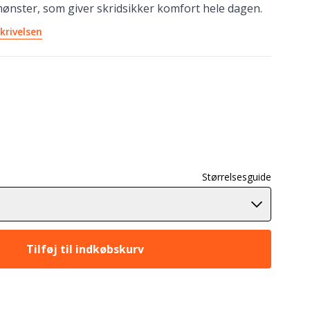
mønster, som giver skridsikker komfort hele dagen.
krivelsen
Størrelsesguide
Tilføj til indkøbskurv