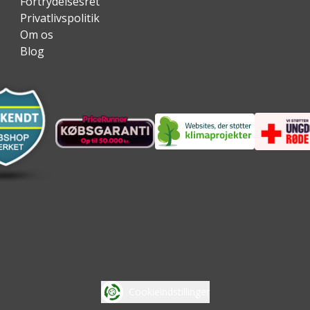
Fortrydelsesret
Privatlivspolitik
Om os
Blog
Cookieindstillinger