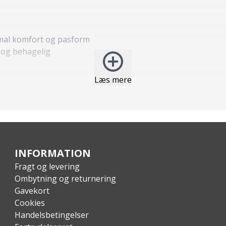
imal komfort og pasform
 og behagelig
Læs mere
INFORMATION
Fragt og levering
Ombytning og returnering
Gavekort
Cookies
Handelsbetingelser