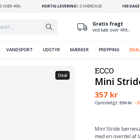
B OVER 499,-
HURTIG LEVERING
1-2 HVERDAGE
100 DAGE
Gratis fragt
ved køb over 499,-
VANDSPORT
UDSTYR
MÆRKER
PREPPING
DEAL
ECCO
Deal
Mini Stri
357 kr
Oprindeligt:
550 kr
−
Mini Stride børnesa
med en overdel af 