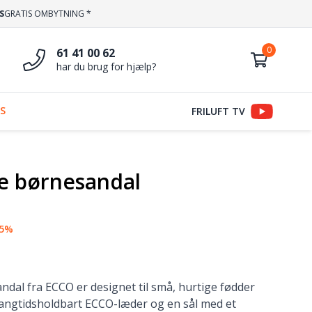
S
GRATIS OMBYTNING *
61 41 00 62
har du brug for hjælp?
S
FRILUFT TV
de børnesandal
35%
ndal fra ECCO er designet til små, hurtige fødder
langtidsholdbart ECCO-læder og en sål med et