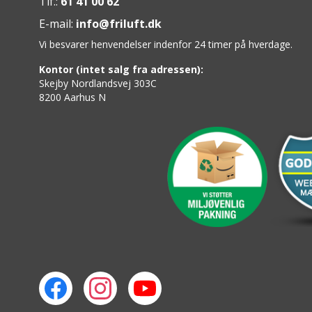
Tlf.:
61 41 00 62
E-mail:
info@friluft.dk
Vi besvarer henvendelser indenfor 24 timer på hverdage.
Kontor (intet salg fra adressen):
Skejby Nordlandsvej 303C
8200 Aarhus N