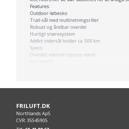
Features:
Outdoor-løbesko
Trail-sål med multiretningsriller
Robust og åndbar overdel
Hurtigt snøresystem
Addict indersål holder ca. 500 km
Specs:
Overdel: elastisk ripstop-mesh
For: tekstil
Sål: Trail løbesål fra Soles by Michelin
Indersål: Addict EVA med tekstiloverflade
Vægt: <250 g (afhængig af størrelse)
FRILUFT.DK
Northlands ApS
CVR: 35545905