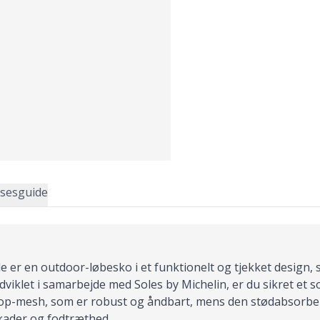
lsesguide
er en outdoor-løbesko i et funktionelt og tjekket design, s
dviklet i samarbejde med Soles by Michelin, er du sikret et s
pstop-mesh, som er robust og åndbart, mens den stødabsorbe
skader og fodtræthed.