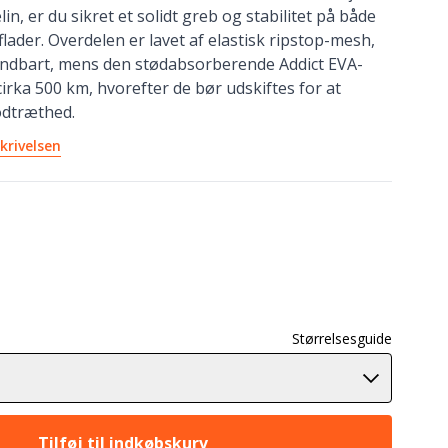
n, er du sikret et solidt greb og stabilitet på både
lader. Overdelen er lavet af elastisk ripstop-mesh,
ndbart, mens den stødabsorberende Addict EVA-
cirka 500 km, hvorefter de bør udskiftes for at
odtræthed.
krivelsen
Størrelsesguide
Tilføj til indkøbskurv