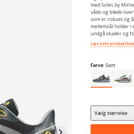
med Soles by Micheli
våde og bløde overf
som er robust og å
mellemsål holder i 
undgå skader og f
Læs hele produktbes
Farve
:
Sort
Vælg størrelse