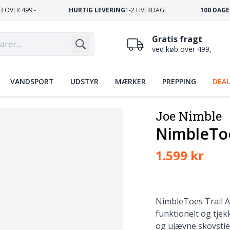
B OVER 499,-
HURTIG LEVERING
1-2 HVERDAGE
100 DAGE
Gratis fragt
ved køb over 499,-
VANDSPORT
UDSTYR
MÆRKER
PREPPING
DEAL
Joe Nimble
NimbleToe
1.599 kr
NimbleToes Trail Ad
funktionelt og tjek
og ujævne skovstier