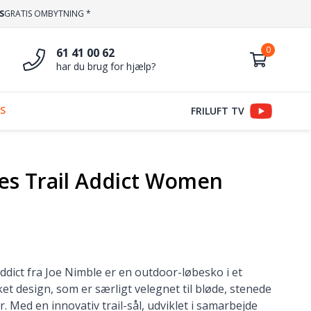
S
GRATIS OMBYTNING *
61 41 00 62
har du brug for hjælp?
S
FRILUFT TV
s Trail Addict Women
dict fra Joe Nimble er en outdoor-løbesko i et
ket design, som er særligt velegnet til bløde, stenede
. Med en innovativ trail-sål, udviklet i samarbejde