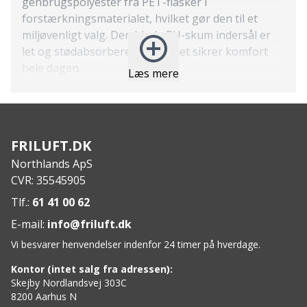
genbrugspolyester fra PET-flasker i
forstærkningsmaterialet, hvilket gør den til et
miljøvenligt valg. Den bløde PU-skum indersål er
let og stødabsorberende, hvilket sikrer komfort
hele dagen.
Læs mere
Features:
Genanvendt nylon
EVA-sål med Natural Soft teknologi
Vandtæt
FRILUFT.DK
Refleksdetaljer
Northlands ApS
Detaljer i fiskeskind
CVR: 35545905
Kork indlægssål med Airflow system
Specs:
Tlf.:
61 41 00 62
Materialer: Nylon, EVA, fiskeskind, kork
E-mail:
info@friluft.dk
Indersål: Blød PU-skum
Vi besvarer henvendelser indenfor 24 timer på hverdage.
Ydersål: EVA med Natural Soft teknologi
Kontor (intet salg fra adressen):
Skejby Nordlandsvej 303C
8200 Aarhus N