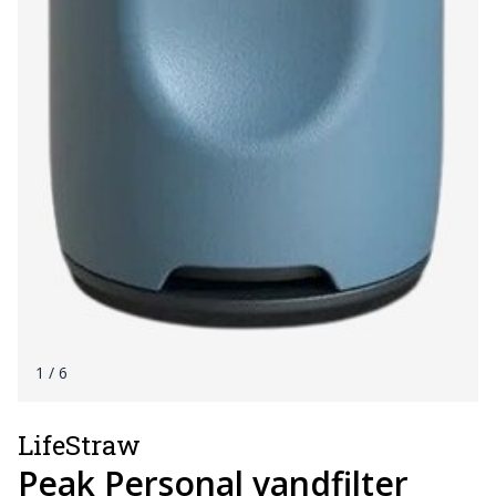
1
/ 6
LifeStraw
Peak Personal vandfilter