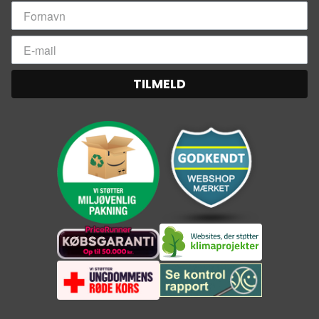
4.000 L (1.000 gallons) vand, det er nok drikkevand
til én i over 5 år
Specs
:
Vægt: 65g
Dimensioner: 3,2 x 19,5 cm
TILMELD