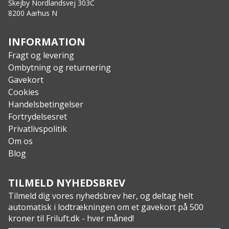
YKK
®
side-zip gør det lettere at tage støvlen på og
Skejby Nordlandsvej 303C
8200 Aarhus N
af
Specs:
Størelser: 40-48
INFORMATION
Farve:
0608
Cedar olive
Fragt og levering
Læg str.: Normal
Ombytning og returnering
Ydersål: Mud-field™
Gavekort
Svang støtte: Glasfiber gelenk
Cookies
Indersål: G1®-stage3™ footbed
Handelsbetingelser
Lining: Coil lining™ + 5mm neopren
Fortrydelsesret
Overdel: G1® 75 vulcanized natural rubber™
Privatlivspolitik
Om os
Blog
TILMELD NYHEDSBREV
Tilmeld dig vores nyhedsbrev her, og deltag helt
automatisk i lodtrækningen om et gavekort på 500
kroner til Friluft.dk - hver måned!