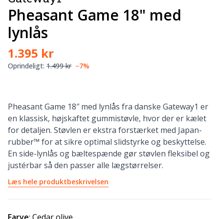
Pheasant Game 18" med
lynlås
1.395 kr
Oprindeligt:
1.499 kr
−7%
Pheasant Game 18″ med lynlås fra danske Gateway1 er
en klassisk, højskaftet gummistøvle, hvor der er kælet
for detaljen. Støvlen er ekstra forstærket med Japan-
rubber™ for at sikre optimal slidstyrke og beskyttelse.
En side-lynlås og bæltespænde gør støvlen fleksibel og
justérbar så den passer alle lægstørrelser.
Læs hele produktbeskrivelsen
Farve
:
Cedar olive