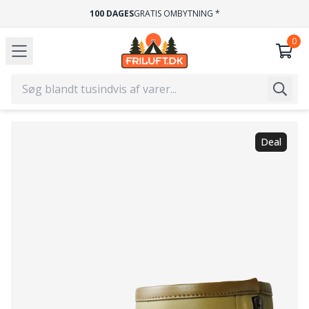
100 DAGES
GRATIS OMBYTNING *
Deal