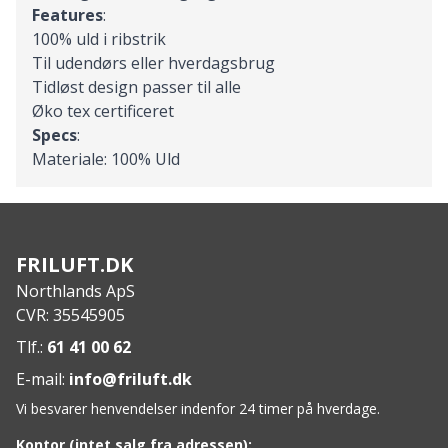
Features
:
100% uld i ribstrik
Til udendørs eller hverdagsbrug
Tidløst design passer til alle
Øko tex certificeret
Specs
:
Materiale: 100% Uld
FRILUFT.DK
Northlands ApS
CVR: 35545905
Tlf.:
61 41 00 62
E-mail:
info@friluft.dk
Vi besvarer henvendelser indenfor 24 timer på hverdage.
Kontor (intet salg fra adressen):