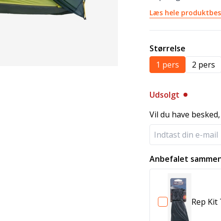
Læs hele produktbes
Størrelse
1 pers
2 pers
Udsolgt
Vil du have besked,
Anbefalet sammen
Rep Kit 