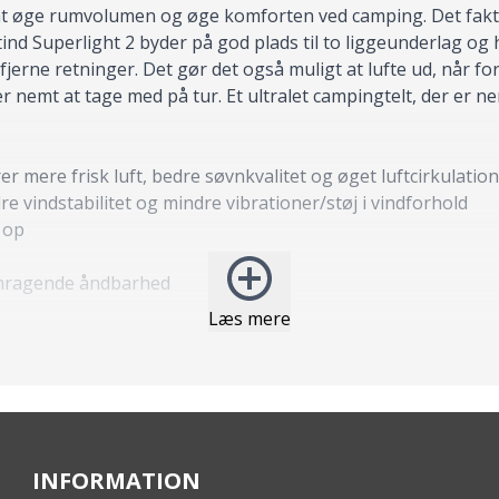
at øge rumvolumen og øge komforten ved camping. Det faktum 
ind Superlight 2 byder på god plads til to liggeunderlag og 
fjerne retninger. Det gør det også muligt at lufte ud, når f
r nemt at tage med på tur. Et ultralet campingtelt, der er n
er mere frisk luft, bedre søvnkvalitet og øget luftcirkulatio
e vindstabilitet og mindre vibrationer/støj i vindforhold
 op
emragende åndbarhed
Læs mere
INFORMATION