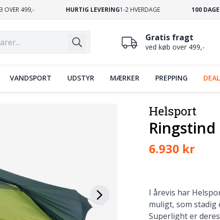
B OVER 499,-
HURTIG LEVERING
1-2 HVERDAGE
100 DAGE
Gratis fragt
ved køb over 499,-
VANDSPORT
UDSTYR
MÆRKER
PREPPING
DEAL
Helsport
Ringstind 
6.930 kr
I årevis har Helspo
muligt, som stadig
Superlight er deres