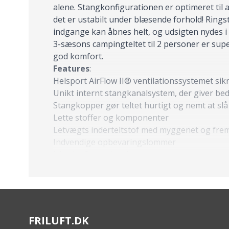
alene. Stangkonfigurationen er optimeret til 
det er ustabilt under blæsende forhold! Ringst
indgange kan åbnes helt, og udsigten nydes i 
3-sæsons campingteltet til 2 personer er supe
god komfort.
Features
:
Helsport AirFlow II® ventilationssystemet sikr
Unikt internt stangkanalsystem, der giver bedr
Stangkopper gør teltet hurtigt og nemt at slå
Lette stoffer og komponenter
Letvægts inderteltstof med myggenet og fr
Indvendige opbevaringslommer
Ultralet 2 mands telt
Specs
:
Vandsøjletryk ydertelt (mm): 2000
Vandsøjletryk bund (mm): 3000
Nettovægt: 1kg
FRILUFT.DK