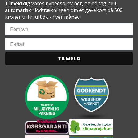
Tilmeld dig vores nyhedsbrev her, og deltag helt
Vægt: 289 g
automatisk i lodtrækningen om et gavekort på 500
Dimensioner: 127 x 254 cm
kroner til Friluft.dk - hver måned!
Pakkestørrelse: 6,5 x 9,5 x 14 cm
Materiale: Gravitas ™ 40D diamant ripstop nylon
med DWR vandtætning
TILMELD