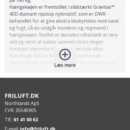
Hængekøjen er fremstillet i slidstærkt Gravitas™
40D diamant ripstop nylonstof, som er DWR-
behandlet for at give ekstra beskyttelse mod vand
og fugt, så du undgår kondens og regnvand i
hængekøjen. Stoffet er desuden silkeblødt at røre
ved og nemt at pakke sammen til en meget
kompakt størrelse tilsvarende en cola dåse.
Roo Single 40D er let at hænge op med de
medfølgende Mini Kanga Claw™ karabinhager og
Læs mere
Dyneema Racer Slynger™, som er 15 gange
stærkere end stål og sikrer en stabil ophængning.
Tilsammen vejer sættet kun 289 g, hvilket gør det
nemt at have med på farten.
FRILUFT.DK
Hængekøjen kan pakkes sammen i den
Northlands ApS
vedhæftede, vandtætte rulleposesæk, som også
CVR: 35545905
fungerer som en lomme til opbevaring af
mobiltelefon og lommelygte, når du ligger i
Tlf.:
61 41 00 62
hængekøjen. På den måde er det nemt at holde
E-mail:
info@friluft.dk