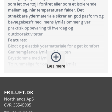
som let overtøj i foråret eller som et isolerende
mellemlag, når temperaturen falder. Det
strækbare ydermateriale sikrer en god pasform og
bevægelsesfrihed, mens lynlåslommer giver
praktisk opbevaring til hverdag og
outdooraktiviteter.
Features:
Blødt og elastisk ydermateriale for øget komfort
Gennemgående lynlås på fronten
Brystlomme med lynlås
To rummelige forlommer med lynlås
Læs mere
Specs:
Yderstof: 100% polyester
FRILUFT.DK
Northlands ApS
CVR: 35545905