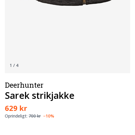
1
/ 4
Deerhunter
Sarek strikjakke
629 kr
Oprindeligt:
700 kr
−10%