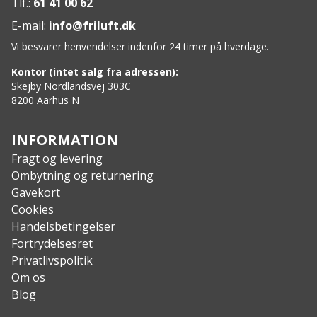
Tlf.:
61 41 00 62
E-mail:
info@friluft.dk
Vi besvarer henvendelser indenfor 24 timer på hverdage.
Kontor (intet salg fra adressen):
Skejby Nordlandsvej 303C
8200 Aarhus N
INFORMATION
Fragt og levering
Ombytning og returnering
Gavekort
Cookies
Handelsbetingelser
Fortrydelsesret
Privatlivspolitik
Om os
Blog