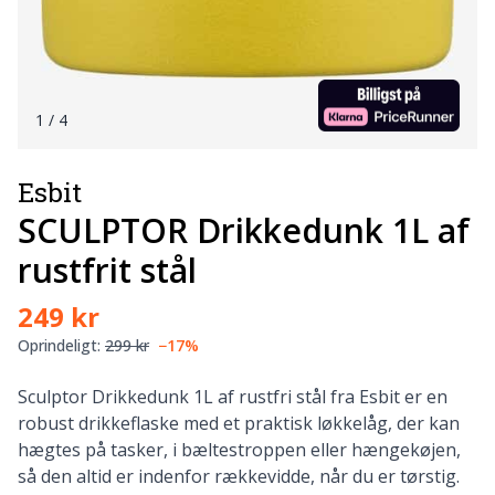
1
/ 4
Esbit
SCULPTOR Drikkedunk 1L af
rustfrit stål
249 kr
Oprindeligt:
299 kr
−17%
Sculptor Drikkedunk 1L af rustfri stål fra Esbit er en
robust drikkeflaske med et praktisk løkkelåg, der kan
hægtes på tasker, i bæltestroppen eller hængekøjen,
så den altid er indenfor rækkevidde, når du er tørstig.