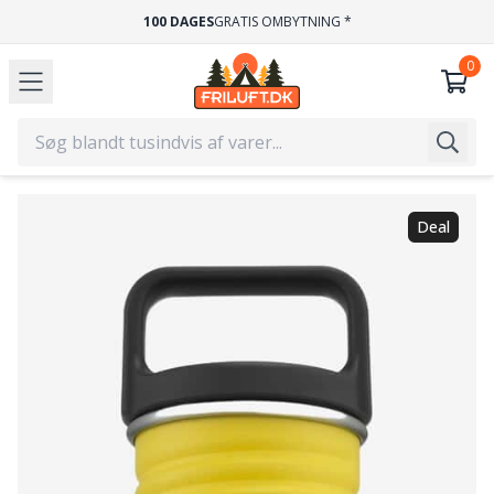
100 DAGES
GRATIS OMBYTNING *
Deal