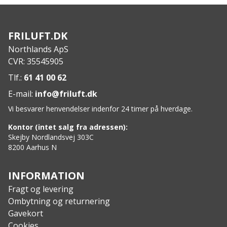
Med praktisk løkkehætte til nem transport og nem
åbning og lukning
100% lækagesikker
FRILUFT.DK
Nem rengøring takket være den store åbning,
Northlands ApS
diameter ca. ~ 44 mm
CVR: 35545905
Hætte også velegnet til Pictor & Sculptor-isolerede
flasker „Standard Mouth“ samt drikkeflasker i
Tlf.:
61 41 00 62
rustfrit stål og sportsflasker af Pictor designlinje
E-mail:
info@friluft.dk
I rustfrit stål af høj kvalitet 18/8
Vi besvarer henvendelser indenfor 24 timer på hverdage.
Pulverlakering af høj kvalitet til farvede modeller
Fri for BPA og ftalater
Kontor (intet salg fra adressen):
Specs
:
Skejby Nordlandsvej 303C
8200 Aarhus N
Størrelse: h 263 x ø 82 mm
Vægt: 226 g
Kapacitet: 1000 ml
INFORMATION
Fragt og levering
Ombytning og returnering
Gavekort
Cookies