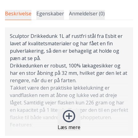
Beskrivelse
Egenskaber
Anmeldelser (0)
Sculptor Drikkedunk 1L af rustfri stål fra Esbit er
lavet af kvalitetsmaterialer og har fået en fin
pulverlakering, så den er behagelig at holde og
pæn at se på.
Drikkedunken er robust, 100% lækagesikker og
har en stor åbning på 32 mm, hvilket gør den let at
rengøre, når du er på farten.
Takket være den praktiske løkkelukning er
vandflasken nem at åbne og lukke ved at dreje
låget. Samtidig vejer flasken kun 226 gram og har
en kapacitet på 1 liter, hvilket gør den til en perfekt
flaske til både vandreturen og shoppeturen.
Features
:
Læs mere
Robust, enkeltvægs drikkeflaske