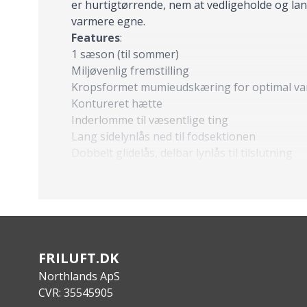
er hurtigtørrende, nem at vedligeholde og lang
varmere egne.
Features
:
1 sæson (til sommer)
Miljøvenlig fremstilling
Kropsformet mumieudskæring for optimal va
Kontureret hætte
Inderlomme til væsentlige ting
Lang sidelynlås ned til fodsektionen
Dobbelt glidelås, delbar lynlås til tilslutning
Usædvanligt blødt stof med bluesign®-stand
Sensofiber fyld for den bedste sovekomfort o
Isolering lavet af 100 % genanvendt polyester
Kompressionssæk medfølger
Specs
:
Materiale: Hovedstof: 100% polyester; 50D 300
FRILUFT.DK
Vægt: 630 g
Northlands ApS
Fyldvægt: 150 g
CVR: 35545905
Længde: 210 cm