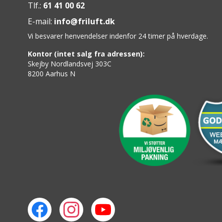
Tlf.:
61 41 00 62
Skulderbredde: 75 cm
Fodbredde: 50 cm
E-mail:
info@friluft.dk
Komforttemperatur: 11 °C
Vi besvarer henvendelser indenfor 24 timer på hverdage.
Temperaturgrænse: 7 °C
Kontor (intet salg fra adressen):
Ekstrem temperatur: -5 °C
Skejby Nordlandsvej 303C
Pakkestørrelse: 19 x 15 cm
8200 Aarhus N