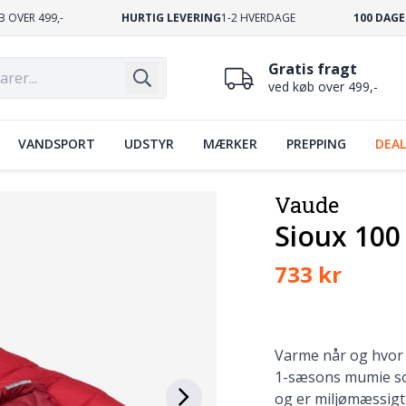
B OVER 499,-
HURTIG LEVERING
1-2 HVERDAGE
100 DAGE
Gratis fragt
ved køb over 499,-
VANDSPORT
UDSTYR
MÆRKER
PREPPING
DEAL
Vaude
Sioux 100
733 kr
Varme når og hvor 
1-sæsons mumie sov
og er miljømæssigt