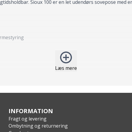
tidsholdbar. Sioux 100 er en let udendørs sovepose med en l
rmestyring
Læs mere
ard
g isolering
T Ripstop; For: 100% polyester; 50D 300T; Fyld: 100% polyest
INFORMATION
Fragt og levering
Ombytning og returnering