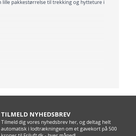
ille pakkestørrelse til trekking og hytteture i
er; Sensofiber.
TILMELD NYHEDSBREV
Tilmeld dig vores nyhedsbrev her, og deltag helt
automatisk i lodtrækningen om et gavekort på 500
kroner til Friluft.dk - hver måned!