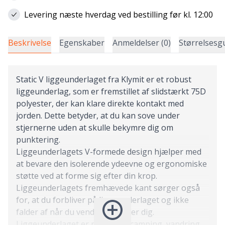
Levering næste hverdag ved bestilling før kl. 12:00
Beskrivelse
Egenskaber
Anmeldelser (0)
Størrelsesg
Static V liggeunderlaget fra Klymit er et robust
liggeunderlag, som er fremstillet af slidstærkt 75D
polyester, der kan klare direkte kontakt med
jorden. Dette betyder, at du kan sove under
stjernerne uden at skulle bekymre dig om
punktering.
Liggeunderlagets V-formede design hjælper med
at bevare den isolerende ydeevne og ergonomiske
støtte ved at forme sig efter din krop.
Liggeunderlagets fremhævede kant sørger også
for, at du forbliver på liggeunderlaget og ikke
falder af når du vender og drejer dig.
Liggeunderlaget er perfekt til camping, vandring,