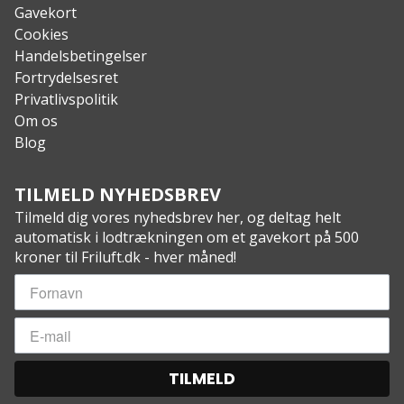
Pakkestørrelse: 7,62 x 20,3 cm
Gavekort
R-værdi: 1,3
Cookies
Materiale: 75D Polyester
Handelsbetingelser
Garanti (produktionsfejl): Klymit Lifetime
Fortrydelsesret
Privatlivspolitik
Om os
Blog
TILMELD NYHEDSBREV
Tilmeld dig vores nyhedsbrev her, og deltag helt
automatisk i lodtrækningen om et gavekort på 500
kroner til Friluft.dk - hver måned!
TILMELD