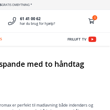
S
GRATIS OMBYTNING *
61 41 00 62
har du brug for hjælp?
S
FRILUFT TV
nspande med to håndtag
romax er perfekt til madlavning både indendørs og