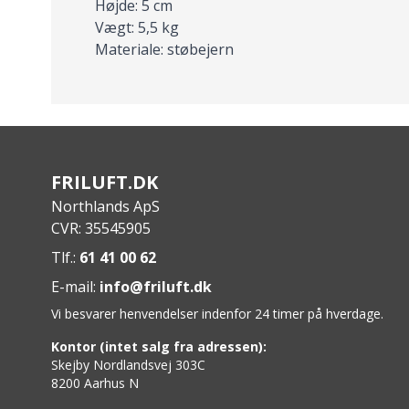
Højde: 5 cm
Vægt: 5,5 kg
Materiale: støbejern
FRILUFT.DK
Northlands ApS
CVR: 35545905
Tlf.:
61 41 00 62
E-mail:
info@friluft.dk
Vi besvarer henvendelser indenfor 24 timer på hverdage.
Kontor (intet salg fra adressen):
Skejby Nordlandsvej 303C
8200 Aarhus N