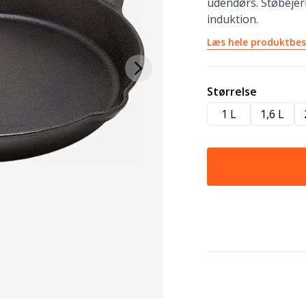
udendørs. Støbejer
induktion.
Læs hele produktbes
Størrelse
1 L
1,6 L