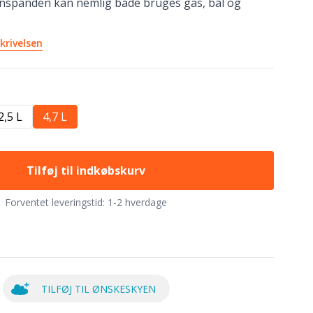
nspanden kan nemlig både bruges gas, bål og
krivelsen
2,5 L
4,7 L
Tilføj til indkøbskurv
Forventet leveringstid:
1-2 hverdage
TILFØJ TIL ØNSKESKYEN