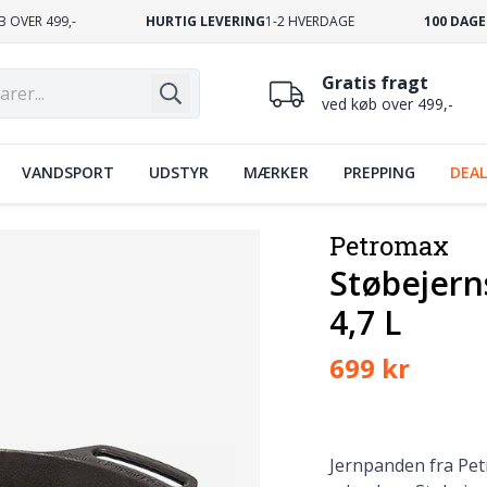
B OVER 499,-
HURTIG LEVERING
1-2 HVERDAGE
100 DAGE
Gratis fragt
ved køb over 499,-
VANDSPORT
UDSTYR
MÆRKER
PREPPING
DEAL
Petromax
Støbejer
4,7 L
699 kr
Jernpanden fra Pet